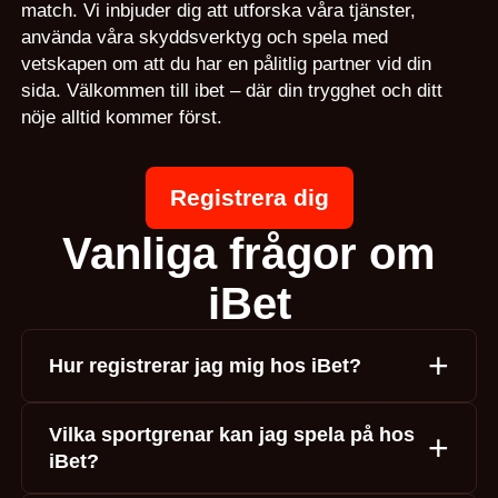
match. Vi inbjuder dig att utforska våra tjänster,
använda våra skyddsverktyg och spela med
vetskapen om att du har en pålitlig partner vid din
sida. Välkommen till ibet – där din trygghet och ditt
nöje alltid kommer först.
Registrera dig
Vanliga frågor om
iBet
Hur registrerar jag mig hos iBet?
Vilka sportgrenar kan jag spela på hos
iBet?