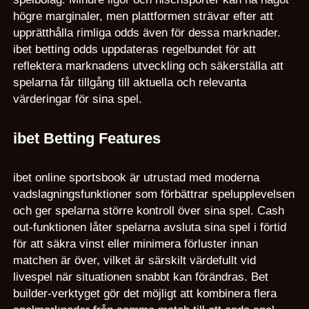
högre marginaler, men plattformen strävar efter att
upprätthålla rimliga odds även för dessa marknader.
ibet betting odds uppdateras regelbundet för att
reflektera marknadens utveckling och säkerställa att
spelarna får tillgång till aktuella och relevanta
värderingar för sina spel.
ibet Betting Features
ibet online sportsbook är utrustad med moderna
vadslagningsfunktioner som förbättrar spelupplevelsen
och ger spelarna större kontroll över sina spel. Cash
out-funktionen låter spelarna avsluta sina spel i förtid
för att säkra vinst eller minimera förluster innan
matchen är över, vilket är särskilt värdefullt vid
livespel när situationen snabbt kan förändras. Bet
builder-verktyget gör det möjligt att kombinera flera