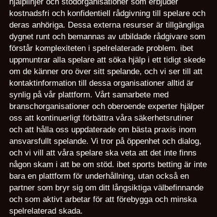
hjälplinjer och stödorganisationer som erbjuder
kostnadsfri och konfidentiell rådgivning till spelare och
deras anhöriga. Dessa externa resurser är tillgängliga
dygnet runt och bemannas av utbildade rådgivare som
förstår komplexiteten i spelrelaterade problem. ibet
uppmuntrar alla spelare att söka hjälp i ett tidigt skede
om de känner oro över sitt spelande, och vi ser till att
kontaktinformation till dessa organisationer alltid är
synlig på vår plattform. Vårt samarbete med
branschorganisationer och oberoende experter hjälper
oss att kontinuerligt förbättra våra säkerhetsrutiner
och att hålla oss uppdaterade om bästa praxis inom
ansvarsfullt spelande. Vi tror på öppenhet och dialog,
och vi vill att våra spelare ska veta att det inte finns
någon skam i att be om stöd. ibet sports betting är inte
bara en plattform för underhållning, utan också en
partner som bryr sig om ditt långsiktiga välbefinnande
och som aktivt arbetar för att förebygga och minska
spelrelaterad skada.