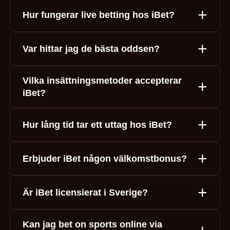
Hur fungerar live betting hos iBet?
Var hittar jag de bästa oddsen?
Vilka insättningsmetoder accepterar
iBet?
Hur lång tid tar ett uttag hos iBet?
Erbjuder iBet någon välkomstbonus?
Är iBet licensierat i Sverige?
Kan jag bet on sports online via