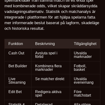
spelmarknader från samma match till ett enda spel
med kombinerade odds, vilket skapar skräddarsydda
vadslagningsalternativ. Statistik och matchanalys är
integrerade i plattformen för att hjälpa spelarna fatta
mer informerade beslut baserat på lagform, skadeläge
och historiska resultat.
Funktion
Beskrivning
Tillgänglighet
Cash Out
Avsluta spel i
Utvalda
förtid
marknader
Bet Builder
Kombinera flera
Fotboll,
marknader
basket
Live
Se matcher direkt
Utvalda
Streaming
evenemang
Edit Bet
Redigera aktiva
Före
spel
matchstart
Statistik &
Detaljerad
Alla större