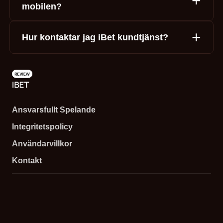
mobilen?
Hur kontaktar jag iBet kundtjänst?
Ansvarsfullt Spelande
Integritetspolicy
Användarvillkor
Kontakt