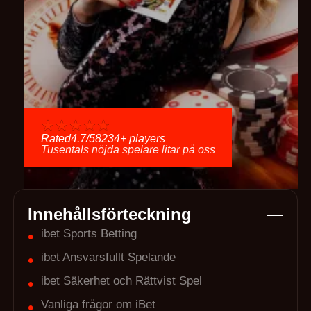
Rated
4.7
/
5
8234
+ players
Tusentals nöjda spelare litar på oss
Innehållsförteckning
ibet Sports Betting
ibet Ansvarsfullt Spelande
ibet Säkerhet och Rättvist Spel
Vanliga frågor om iBet